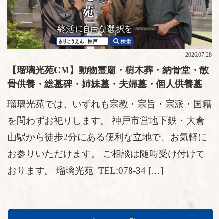
2026.07.28
【瑠璃光苑CM】動物霊廟・樹木葬・納骨堂・散
骨供養・総墓碑・姉妹墓・夫婦墓・個人供養墓
瑠璃光苑では、いずれも宗教・宗旨・宗派・国籍
を問わずお祀りします。 神戸市営地下鉄・大倉
山駅から徒歩2分にある便利な立地で、お気軽に
お参りいただけます。 ご相談は随時受け付けて
おります。 瑠璃光苑 TEL:078-34 […]